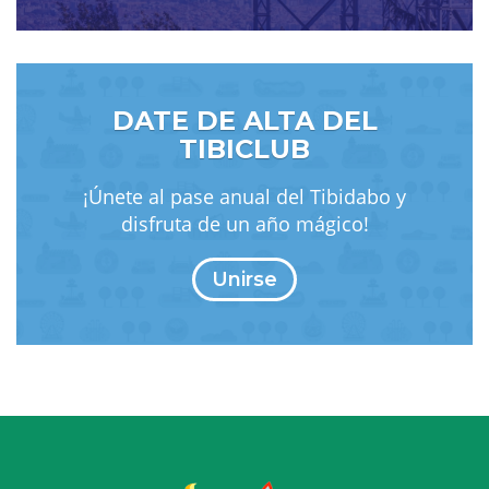
DATE DE ALTA DEL
TIBICLUB
¡Únete al pase anual del Tibidabo y
disfruta de un año mágico!
Unirse