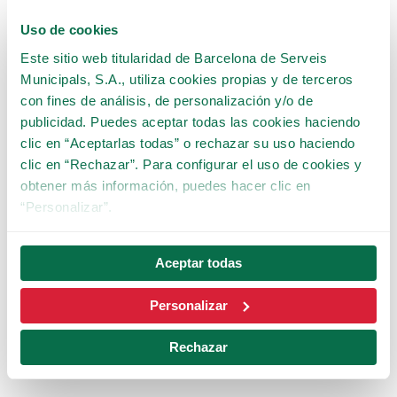
extraordinarias como una previsión meteorológica adversa, se
Uso de cookies
requiere.
Este sitio web titularidad de Barcelona de Serveis
Municipals, S.A., utiliza cookies propias y de terceros
con fines de análisis, de personalización y/o de
publicidad. Puedes aceptar todas las cookies haciendo
clic en “Aceptarlas todas” o rechazar su uso haciendo
clic en “Rechazar”. Para configurar el uso de cookies y
Eclipse solar 12 de
obtener más información, puedes hacer clic en
agosto
“Personalizar”.
Con motivo de las diversas peticiones que
Aceptar todas
hemos recibido, os informamos que
desde el
recinto del Parque de atracciones Tibidabo no
Personalizar
se podrá ver el eclipse solar del 12 de agosto
,
debido a la posición en la que se encuentra el
Rechazar
recinto.