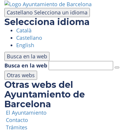
Pasar
al
Castellano
Selecciona un idioma
contenido
Selecciona idioma
principal
Català
VISITA
Castellano
English
PARQUE DE ATRACCIONES
Busca en la web
Busca en la web
ÁREA PANORÁMICA
Otras webs
Otras webs del
MASÍA TIBIDABO
Ayuntamiento de
Barcelona
FUNICULAR
El Ayuntamiento
Contacto
TIBICLUB
Trámites