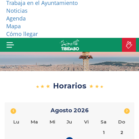
Trabaja en el Ayuntamiento
Noticias
¿QUIÉNES SOMOS?
Agenda
Mapa
MÁS PRODUCTOS
Cómo llegar
C
E
Horarios
Agosto
2026
Lu
Ma
Mi
Ju
Vi
Sa
Do
1
2