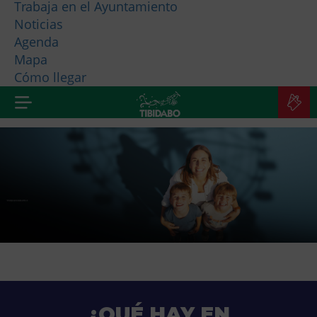
Trabaja en el Ayuntamiento
Noticias
¿QUIÉNES SOMOS?
Agenda
Mapa
MÁS PRODUCTOS
Cómo llegar
C
E
¿QUÉ HAY EN