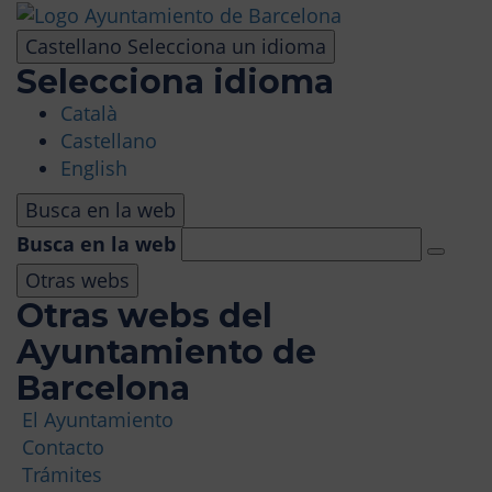
Pasar
al
Castellano
Selecciona un idioma
contenido
Selecciona idioma
principal
Català
VISITA
Castellano
English
PARQUE DE ATRACCIONES
Busca en la web
Busca en la web
ÁREA PANORÁMICA
Otras webs
Otras webs del
MASÍA TIBIDABO
Ayuntamiento de
Barcelona
FUNICULAR
El Ayuntamiento
Contacto
TIBICLUB
Trámites