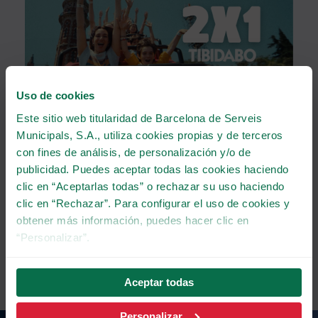
Uso de cookies
CERRAR
Este sitio web titularidad de Barcelona de Serveis
24 de Julio de 2026
Municipals, S.A., utiliza cookies propias y de terceros
con fines de análisis, de personalización y/o de
¡Disfruta de un 2x1 para terminar
publicidad. Puedes aceptar todas las cookies haciendo
julio!
clic en “Aceptarlas todas” o rechazar su uso haciendo
¡Del 26 al 31 de julio, ven al Tibidabo con un 2x1!
clic en “Rechazar”. Para configurar el uso de cookies y
obtener más información, puedes hacer clic en
“Personalizar”.
DEL 24/07 AL 16/08,
VER MÁS NOTICIAS
¡HAZTE TIBICLUB Y
Aceptar todas
RECIBE REGALOS ÚNICOS!
Personalizar