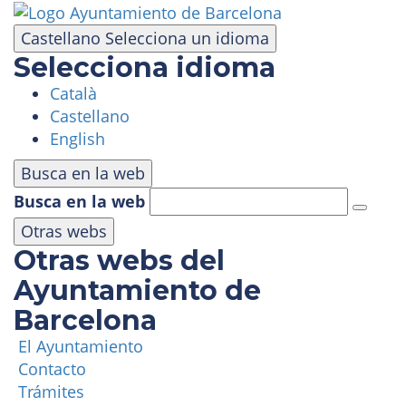
Pasar
al
Castellano
Selecciona un idioma
contenido
Selecciona idioma
principal
Català
VISITA
Castellano
English
PARQUE DE ATRACCIONES
Busca en la web
Busca en la web
ÁREA PANORÁMICA
Otras webs
Otras webs del
MASÍA TIBIDABO
Ayuntamiento de
Barcelona
FUNICULAR
El Ayuntamiento
Contacto
TIBICLUB
Trámites