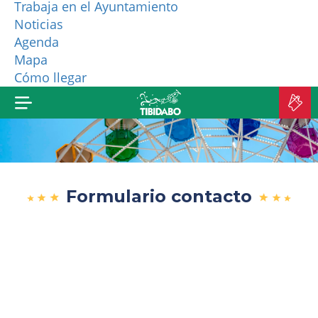
Trabaja en el Ayuntamiento
Noticias
¿QUIÉNES SOMOS?
Agenda
Mapa
MÁS PRODUCTOS
Cómo llegar
C
E
Formulario contacto