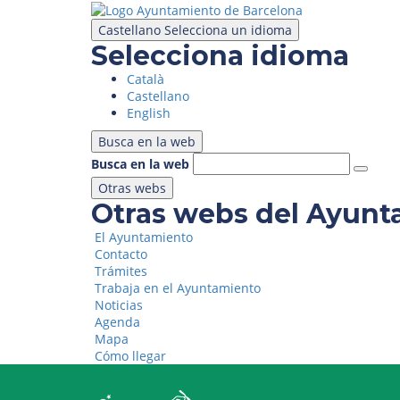
Pasar
al
Castellano
Selecciona un idioma
contenido
Selecciona idioma
principal
Català
Castellano
English
Busca en la web
Busca en la web
Otras webs
Otras webs del Ayunt
El Ayuntamiento
Contacto
Trámites
Trabaja en el Ayuntamiento
Noticias
Agenda
Mapa
Cómo llegar