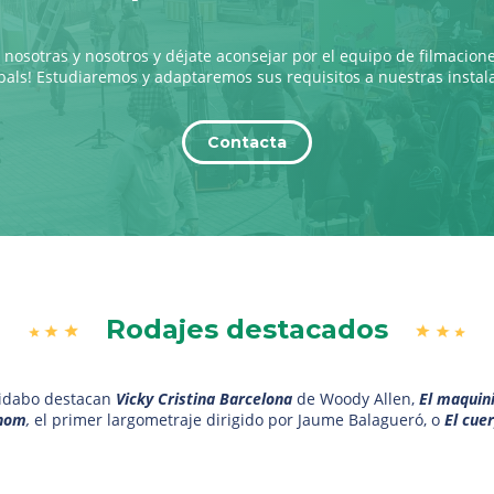
 nosotras y nosotros y déjate aconsejar por el equipo de filmacion
als! Estudiaremos y adaptaremos sus requisitos a nuestras instal
Contacta
Rodajes destacados
bidabo destacan
Vicky Cristina Barcelona
de Woody Allen,
El maquin
 nom
,
el primer largometraje dirigido por Jaume Balagueró, o
El cue