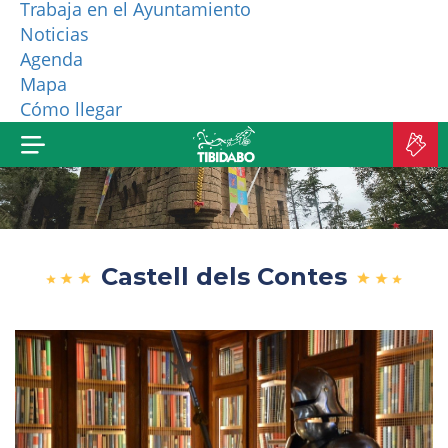
Trabaja en el Ayuntamiento
Noticias
¿QUIÉNES SOMOS?
Agenda
Mapa
MÁS PRODUCTOS
Cómo llegar
C
E
Castell dels Contes