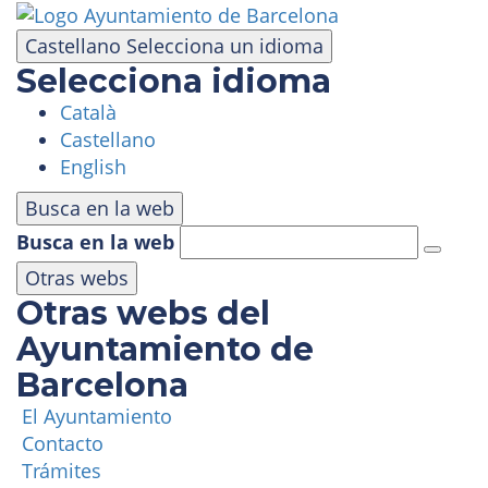
Pasar
al
Castellano
Selecciona un idioma
contenido
Selecciona idioma
principal
Català
VISITA
Castellano
English
PARQUE DE ATRACCIONES
Busca en la web
Busca en la web
ÁREA PANORÁMICA
Otras webs
Otras webs del
MASÍA TIBIDABO
Ayuntamiento de
Barcelona
FUNICULAR
El Ayuntamiento
Contacto
TIBICLUB
Trámites