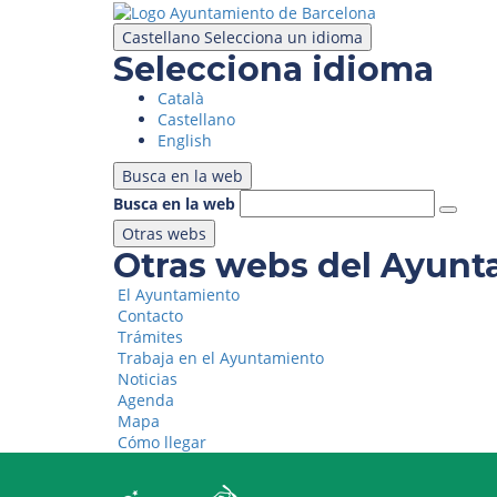
Pasar
al
Castellano
Selecciona un idioma
contenido
Selecciona idioma
principal
Català
Castellano
English
Busca en la web
Busca en la web
Otras webs
Otras webs del Ayunt
El Ayuntamiento
Contacto
Trámites
Trabaja en el Ayuntamiento
Noticias
Agenda
Mapa
Cómo llegar