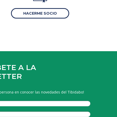
HACERME SOCIO
ETE A LA
ETTER
 persona en conocer las novedades del Tibidabo!