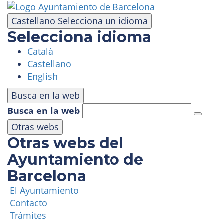
Pasar
al
Castellano
Selecciona un idioma
contenido
Selecciona idioma
principal
Català
VISITA
Castellano
English
PARQUE DE ATRACCIONES
Busca en la web
Busca en la web
ÁREA PANORÁMICA
Otras webs
Otras webs del
MASÍA TIBIDABO
Ayuntamiento de
Barcelona
FUNICULAR
El Ayuntamiento
Contacto
TIBICLUB
Trámites