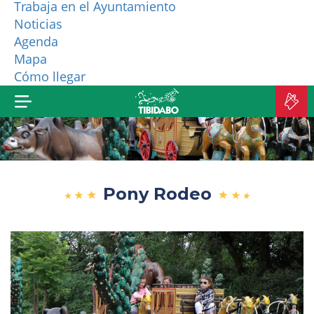
Trabaja en el Ayuntamiento
Noticias
¿QUIÉNES SOMOS?
Agenda
Mapa
MÁS PRODUCTOS
Cómo llegar
C
E
Pony Rodeo