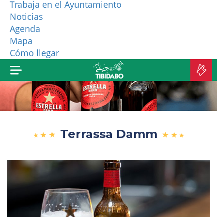
Trabaja en el Ayuntamiento
Noticias
¿QUIÉNES SOMOS?
Agenda
Mapa
MÁS PRODUCTOS
Cómo llegar
C
E
Terrassa Damm