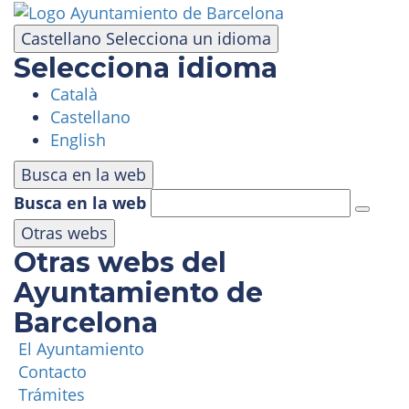
Pasar
al
Castellano
Selecciona un idioma
contenido
Selecciona idioma
principal
Català
VISITA
Castellano
English
PARQUE DE ATRACCIONES
Busca en la web
Busca en la web
ÁREA PANORÁMICA
Otras webs
Otras webs del
MASÍA TIBIDABO
Ayuntamiento de
Barcelona
FUNICULAR
El Ayuntamiento
Contacto
TIBICLUB
Trámites