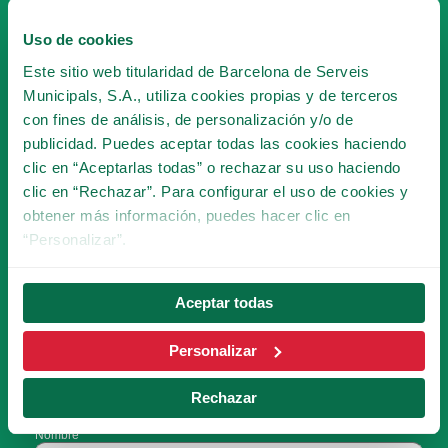
Uso de cookies
Este sitio web titularidad de Barcelona de Serveis
Municipals, S.A., utiliza cookies propias y de terceros
HAZTE SOCIO
con fines de análisis, de personalización y/o de
DEL TIBICLUB!
publicidad. Puedes aceptar todas las cookies haciendo
clic en “Aceptarlas todas” o rechazar su uso haciendo
HACERME SOCIO
clic en “Rechazar”. Para configurar el uso de cookies y
obtener más información, puedes hacer clic en
“Personalizar”.
SUSCRÍBETE A LA
Aceptar todas
NEWSLETTER
Personalizar
¡Serás la primera persona en conocer las
Rechazar
novedades del Tibidabo!