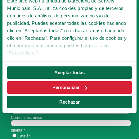
Este sitio web titularidad de Barcelona de Serveis
Municipals, S.A., utiliza cookies propias y de terceros
HACERME SOCIO
con fines de análisis, de personalización y/o de
publicidad. Puedes aceptar todas las cookies haciendo
clic en “Aceptarlas todas” o rechazar su uso haciendo
clic en “Rechazar”. Para configurar el uso de cookies y
SUSCRÍBETE A LA
obtener más información, puedes hacer clic en
NEWSLETTER
“Personalizar”.
Aceptar todas
¡Serás la primera persona en conocer las
novedades del Tibidabo!
Personalizar
Rechazar