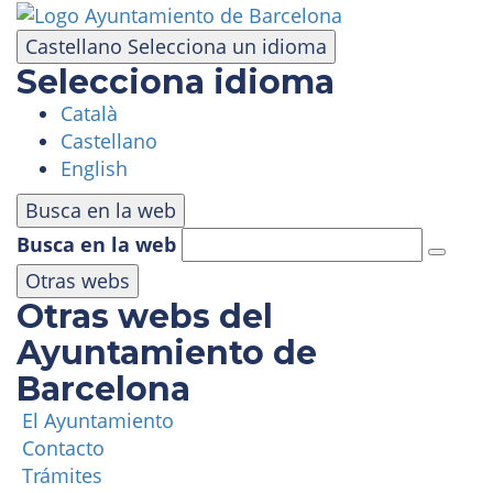
Pasar
al
Castellano
Selecciona un idioma
contenido
Selecciona idioma
principal
Català
VISITA
Castellano
English
PARQUE DE ATRACCIONES
Busca en la web
Busca en la web
ÁREA PANORÁMICA
Otras webs
Otras webs del
MASÍA TIBIDABO
Ayuntamiento de
Barcelona
FUNICULAR
El Ayuntamiento
Contacto
TIBICLUB
Trámites