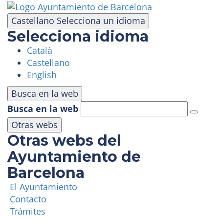
Pasar
al
Castellano
Selecciona un idioma
contenido
Selecciona idioma
principal
Català
VISITA
Castellano
English
PARQUE DE ATRACCIONES
Busca en la web
Busca en la web
ÁREA PANORÁMICA
Otras webs
Otras webs del
MASÍA TIBIDABO
Ayuntamiento de
Barcelona
FUNICULAR
El Ayuntamiento
Contacto
TIBICLUB
Trámites