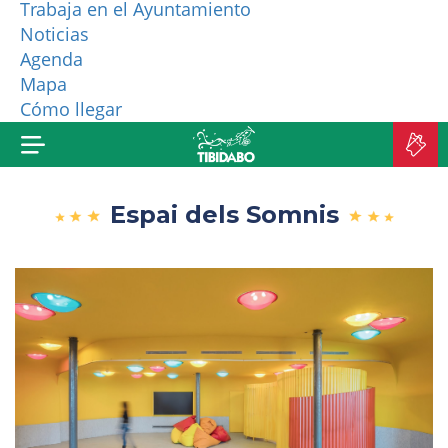
Trabaja en el Ayuntamiento
Noticias
¿QUIÉNES SOMOS?
Agenda
Mapa
MÁS PRODUCTOS
Cómo llegar
C
E
Espai dels Somnis