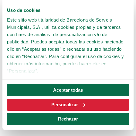
extraordinarias como una previsión meteorológica adversa, se
Uso de cookies
requiere.
Este sitio web titularidad de Barcelona de Serveis
Municipals, S.A., utiliza cookies propias y de terceros
con fines de análisis, de personalización y/o de
publicidad. Puedes aceptar todas las cookies haciendo
clic en “Aceptarlas todas” o rechazar su uso haciendo
clic en “Rechazar”. Para configurar el uso de cookies y
Eclipse solar 12 de
obtener más información, puedes hacer clic en
agosto
“Personalizar”.
Con motivo de las diversas peticiones que
Aceptar todas
hemos recibido, os informamos que
desde el
recinto del Parque de atracciones Tibidabo no
Personalizar
se podrá ver el eclipse solar del 12 de agosto
,
debido a la posición en la que se encuentra el
Rechazar
recinto.