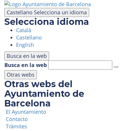
Pasar
al
Castellano
Selecciona un idioma
contenido
Selecciona idioma
principal
Català
VISITA
Castellano
English
PARQUE DE ATRACCIONES
Busca en la web
Busca en la web
ÁREA PANORÁMICA
Otras webs
Otras webs del
MASÍA TIBIDABO
Ayuntamiento de
Barcelona
FUNICULAR
El Ayuntamiento
Contacto
TIBICLUB
Trámites