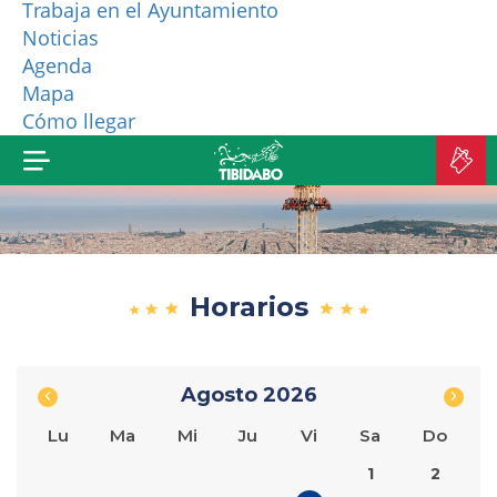
Trabaja en el Ayuntamiento
Noticias
¿QUIÉNES SOMOS?
Agenda
Mapa
MÁS PRODUCTOS
Cómo llegar
C
E
Horarios
Agosto
2026
Lu
Ma
Mi
Ju
Vi
Sa
Do
1
2