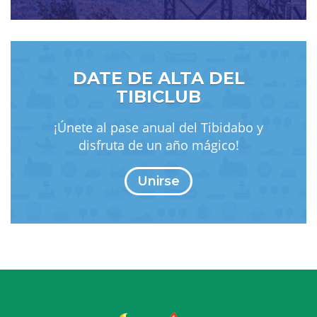
DATE DE ALTA DEL
TIBICLUB
¡Únete al pase anual del Tibidabo y
disfruta de un año mágico!
Unirse