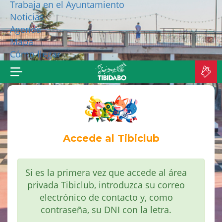
Trabaja en el Ayuntamiento
Noticias
¿QUIÉNES SOMOS?
Agenda
Mapa
MÁS PRODUCTOS
Cómo llegar
C
E
Accede al Tibiclub
Si es la primera vez que accede al área
privada Tibiclub, introduzca su correo
electrónico de contacto y, como
contraseña, su DNI con la letra.