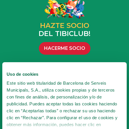
HAZTE SOCIO
DEL TIBICLUB!
HACERME SOCIO
Uso de cookies
SUSCRÍBETE A LA
Este sitio web titularidad de Barcelona de Serveis
NEWSLETTER
Municipals, S.A., utiliza cookies propias y de terceros
con fines de análisis, de personalización y/o de
publicidad. Puedes aceptar todas las cookies haciendo
¡Serás la primera persona en conocer las
clic en “Aceptarlas todas” o rechazar su uso haciendo
novedades del Tibidabo!
clic en “Rechazar”. Para configurar el uso de cookies y
obtener más información, puedes hacer clic en