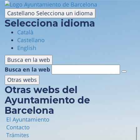
Pasar
al
Castellano
Selecciona un idioma
contenido
Selecciona idioma
principal
Català
VISITA
Castellano
English
PARQUE DE ATRACCIONES
Busca en la web
Busca en la web
ÁREA PANORÁMICA
Otras webs
Otras webs del
MASÍA TIBIDABO
Ayuntamiento de
Barcelona
FUNICULAR
El Ayuntamiento
Contacto
TIBICLUB
Trámites