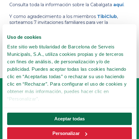
Consulta toda la información sobre la Cabalgata
aquí
.
Y como agradecimiento a los miembros
TibiClub
,
sorteamos 7 invitaciones familiares para ver la
Cabalgata desde una perspectiva única. Los
miembros
TibiClub
recibirán las instrucciones para
Uso de cookies
participar en el sorteo mediante la
Newsletter TibiClub
.
Este sitio web titularidad de Barcelona de Serveis
¡Felices Fiestas y Felices Reyes! 🌟
Municipals, S.A., utiliza cookies propias y de terceros
con fines de análisis, de personalización y/o de
publicidad. Puedes aceptar todas las cookies haciendo
clic en “Aceptarlas todas” o rechazar su uso haciendo
clic en “Rechazar”. Para configurar el uso de cookies y
obtener más información, puedes hacer clic en
“Personalizar”.
Aceptar todas
HAZTE SOCIO
Personalizar
DEL TIBICLUB!