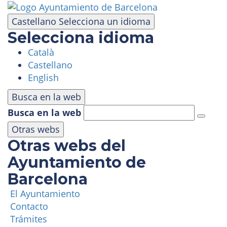
Pasar
al
Castellano
Selecciona un idioma
contenido
Selecciona idioma
principal
Català
VISITA
Castellano
English
PARQUE DE ATRACCIONES
Busca en la web
Busca en la web
ÁREA PANORÁMICA
Otras webs
Otras webs del
MASÍA TIBIDABO
Ayuntamiento de
Barcelona
FUNICULAR
El Ayuntamiento
Contacto
TIBICLUB
Trámites