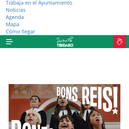
Trabaja en el Ayuntamiento
Noticias
¿QUIÉNES SOMOS?
Agenda
Mapa
MÁS PRODUCTOS
Cómo llegar
C
E