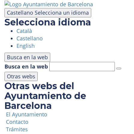
Pasar
al
Castellano
Selecciona un idioma
contenido
Selecciona idioma
principal
Català
VISITA
Castellano
English
PARQUE DE ATRACCIONES
Busca en la web
Busca en la web
ÁREA PANORÁMICA
Otras webs
Otras webs del
MASÍA TIBIDABO
Ayuntamiento de
Barcelona
FUNICULAR
El Ayuntamiento
Contacto
TIBICLUB
Trámites