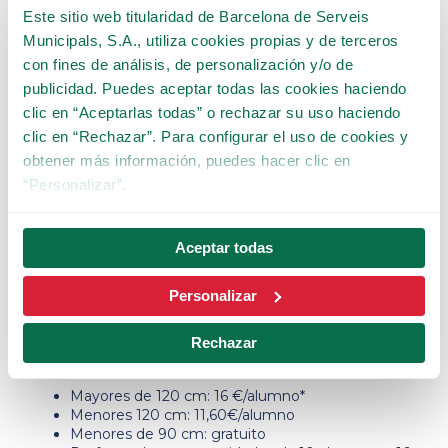
Este sitio web titularidad de Barcelona de Serveis
Municipals, S.A., utiliza cookies propias y de terceros
con fines de análisis, de personalización y/o de
Venid con el casal al Tibidabo
publicidad. Puedes aceptar todas las cookies haciendo
clic en “Aceptarlas todas” o rechazar su uso haciendo
Durante
junio, julio y agosto
, disfruta de una
clic en “Rechazar”. Para configurar el uso de cookies y
aventura emocionante en el Tibidabo
con el
grupo
obtener más información, puedes hacer clic en
de casal de verano y esplai
.
“Personalizar”.
¡El Parque de atracciones te espera
de miércoles a
domingo
con más de 35 atracciones para todas las
edades! 🎡
Aceptar todas
Los casales y esplais pueden acogerse a
tarifas
Personalizar
ventajosas
. La entrada incluye acceso al Parque de
atracciones, TibiBus y
funicular del Tibidabo
.
Rechazar
TARIFAS
Mayores de 120 cm: 16 €/alumno*
Menores 120 cm: 11,60€/alumno
Menores de 90 cm: gratuito