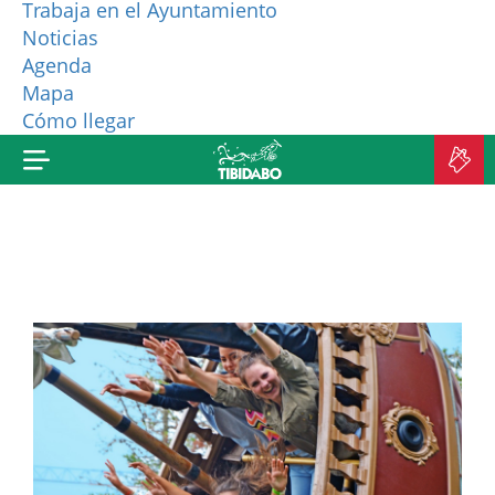
Trabaja en el Ayuntamiento
Noticias
¿QUIÉNES SOMOS?
Agenda
Mapa
MÁS PRODUCTOS
Cómo llegar
C
E