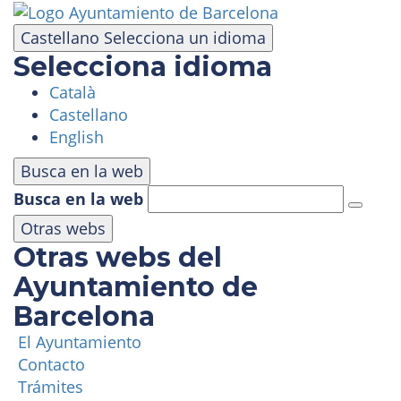
Pasar
al
Castellano
Selecciona un idioma
contenido
Selecciona idioma
principal
Català
VISITA
Castellano
English
PARQUE DE ATRACCIONES
Busca en la web
Busca en la web
ÁREA PANORÁMICA
Otras webs
Otras webs del
MASÍA TIBIDABO
Ayuntamiento de
Barcelona
FUNICULAR
El Ayuntamiento
Contacto
TIBICLUB
Trámites