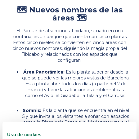
🗺️ Nuevos nombres de las
áreas 🗺️
El Parque de atracciones Tibidabo, situado en una
montaña, es un parque que cuenta con cinco plantas.
Estos cinco niveles se convierten en cinco áreas con
cinco nuevos nombres, siguiendo la magia propia del
Tibidabo y relacionados con los espacios que
configuran.
Área Panorámica:
Es la planta superior desde la
que se puede ver las mejores vistas de Barcelona.
Esta planta abre todos los días (a partir del 2 de
marzo) y tiene las atracciones emblemáticas
como el Avió, el Giradabo, la Talaia y el Carrusel.
Somnis:
Es la planta que se encuentra en el nivel
5 y que invita a los visitantes a soñar con espacios
como la Plaça dels Somnis, el Marionetarium o el
CreaTibi by LEGO EDUCATION. Esta planta
cuenta con atracciones relacionadas con los
Uso de cookies