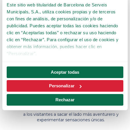
sueños como son el Embruixabruixes o el
Este sitio web titularidad de Barcelona de Serveis
Miramiralls.
Municipals, S.A., utiliza cookies propias y de terceros
con fines de análisis, de personalización y/o de
666:
La planta que se encuentra en el nivel 4 se
publicidad. Puedes aceptar todas las cookies haciendo
convierte en la planta del terror. Aquí, los
visitantes pueden encontrar el reconocido Hotel
clic en “Aceptarlas todas” o rechazar su uso haciendo
666 (el pase de terror) y el nuevo Espai 666
clic en “Rechazar”. Para configurar el uso de cookies y
(donde podrán conocer a los personajes del
obtener más información, puedes hacer clic en
hotel).
“Personalizar”.
Xerinola:
La planta que se encuentra en el nivel 2
y que cuenta con atracciones como els Llits
Aceptar todas
Elàstics, Alaska o Dididado, invita a los visitantes a
rememorar los años de su niñez, juerga y
xerinola
.
Personalizar
Aventures:
La planta inferior es donde
encontramos las atracciones para las personas
Rechazar
más atrevidas. La Montaña Rusa, la Mina d'Or, la
nueva Caída Libre o el Piratta, entre otros, invitan
a los visitantes a sacar el lado más aventurero y
experimentar sensaciones únicas.