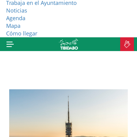
Trabaja en el Ayuntamiento
Noticias
¿QUIÉNES SOMOS?
Agenda
Mapa
MÁS PRODUCTOS
Cómo llegar
C
E