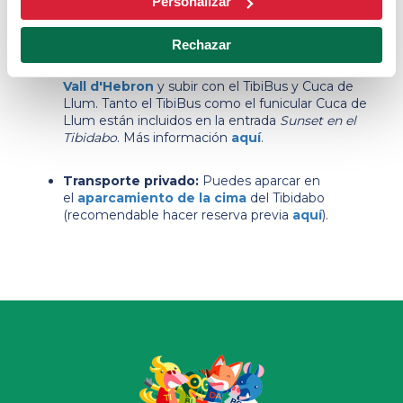
Personalizar
Cuca de Llum:
La mejor opción para llegar es
con el funicular
Cuca de Llum
(desde Plaça
Rechazar
Doctor Andreu). Reserva
aquí
. Recomendamos
aparcar en el
Aparcamiento BSM Sant Genís-
Vall d'Hebron
y subir con el TibiBus y Cuca de
Llum. Tanto el TibiBus como el funicular Cuca de
Llum están incluidos en la entrada
Sunset en el
Tibidabo
. Más información
aquí
.
Transporte privado:
Puedes aparcar en
el
aparcamiento de la cima
del Tibidabo
(recomendable hacer reserva previa
aquí
).