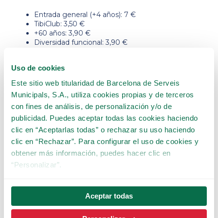
Entrada general (+4 años): 7 €
TibiClub: 3,50 €
+60 años: 3,90 €
Diversidad funcional: 3,90 €
Gaudir+: 3,50 € (compra directamente en la Torre)
Menos de 4 años: 0 €
Uso de cookies
Este sitio web titularidad de Barcelona de Serveis
En los casos de +60 años y diversidad funcional, será
necesario mostrar el carné acreditativo. Imprescindible
Municipals, S.A., utiliza cookies propias y de terceros
acreditar un mínimo del 33% de grado de discapacidad
con fines de análisis, de personalización y/o de
con el certificado o carné acreditativo y el
publicidad. Puedes aceptar todas las cookies haciendo
DNI/Pasaporte en taquillas, así como acreditar la
clic en “Aceptarlas todas” o rechazar su uso haciendo
necesidad de una tercera persona como acompañante
para la entrada gratuita extra.
clic en “Rechazar”. Para configurar el uso de cookies y
obtener más información, puedes hacer clic en
“Personalizar”.
Cómo llegar
Aceptar todas
La Torre de Collserola se encuentra a 10 minutos a pie
desde el Parque de atracciones Tibidabo.