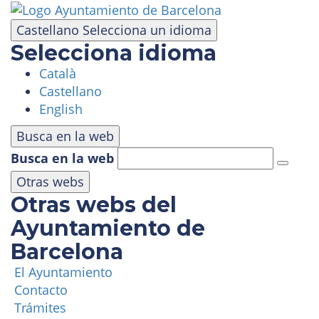
Pasar
al
Castellano
Selecciona un idioma
contenido
Selecciona idioma
principal
Català
VISITA
Castellano
English
PARQUE DE ATRACCIONES
Busca en la web
Busca en la web
ÁREA PANORÁMICA
Otras webs
Otras webs del
MASÍA TIBIDABO
Ayuntamiento de
Barcelona
FUNICULAR
El Ayuntamiento
Contacto
TIBICLUB
Trámites