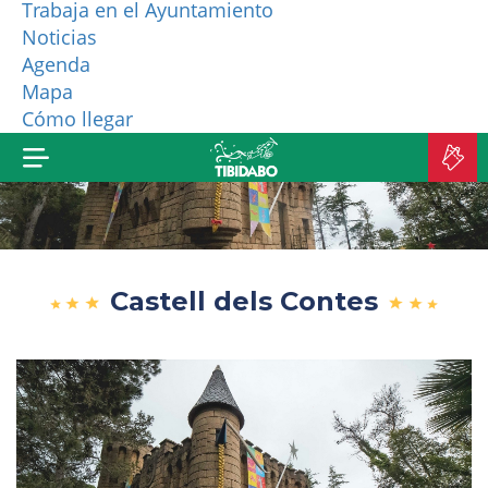
Trabaja en el Ayuntamiento
Noticias
¿QUIÉNES SOMOS?
Agenda
Mapa
MÁS PRODUCTOS
Cómo llegar
C
E
Castell dels Contes