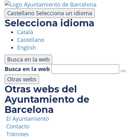
Pasar
al
Castellano
Selecciona un idioma
contenido
Selecciona idioma
principal
Català
VISITA
Castellano
English
PARQUE DE ATRACCIONES
Busca en la web
Busca en la web
ÁREA PANORÁMICA
Otras webs
Otras webs del
MASÍA TIBIDABO
Ayuntamiento de
Barcelona
FUNICULAR
El Ayuntamiento
Contacto
TIBICLUB
Trámites