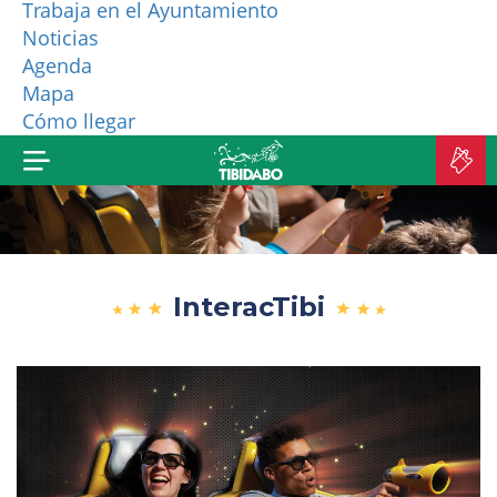
Trabaja en el Ayuntamiento
Noticias
¿QUIÉNES SOMOS?
Agenda
Mapa
MÁS PRODUCTOS
Cómo llegar
C
E
InteracTibi