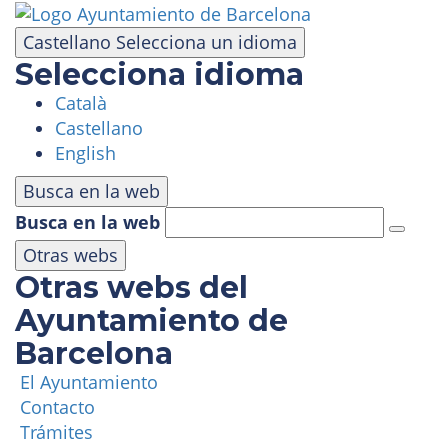
Pasar
al
Castellano
Selecciona un idioma
contenido
Selecciona idioma
principal
Català
VISITA
Castellano
English
PARQUE DE ATRACCIONES
Busca en la web
Busca en la web
ÁREA PANORÁMICA
Otras webs
Otras webs del
MASÍA TIBIDABO
Ayuntamiento de
Barcelona
FUNICULAR
El Ayuntamiento
Contacto
TIBICLUB
Trámites