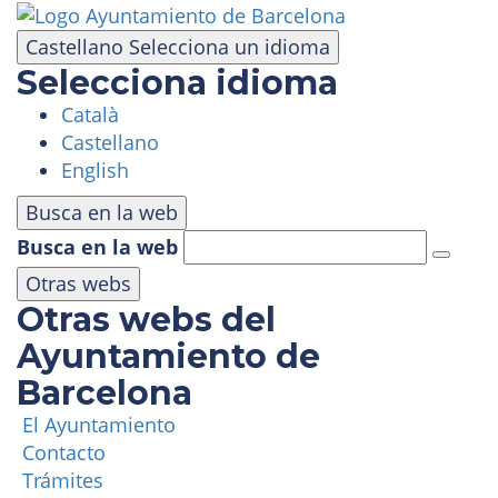
Pasar
al
Castellano
Selecciona un idioma
contenido
Selecciona idioma
principal
Català
VISITA
Castellano
English
PARQUE DE ATRACCIONES
Busca en la web
Busca en la web
ÁREA PANORÁMICA
Otras webs
Otras webs del
MASÍA TIBIDABO
Ayuntamiento de
Barcelona
FUNICULAR
El Ayuntamiento
Contacto
TIBICLUB
Trámites