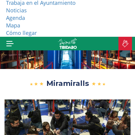
Trabaja en el Ayuntamiento
Noticias
¿QUIÉNES SOMOS?
Agenda
Mapa
MÁS PRODUCTOS
Cómo llegar
C
E
Miramiralls