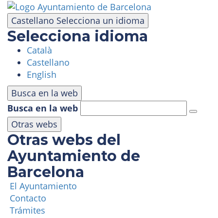
Pasar
al
Castellano
Selecciona un idioma
contenido
Selecciona idioma
principal
Català
VISITA
Castellano
English
PARQUE DE ATRACCIONES
Busca en la web
Busca en la web
ÁREA PANORÁMICA
Otras webs
Otras webs del
MASÍA TIBIDABO
Ayuntamiento de
Barcelona
FUNICULAR
El Ayuntamiento
Contacto
TIBICLUB
Trámites