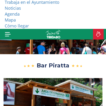
Trabaja en el Ayuntamiento
Noticias
¿QUIÉNES SOMOS?
Agenda
Mapa
MÁS PRODUCTOS
Cómo llegar
C
E
Bar Piratta