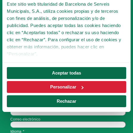
DEL TIBICLUB!
Este sitio web titularidad de Barcelona de Serveis
Municipals, S.A., utiliza cookies propias y de terceros
con fines de análisis, de personalización y/o de
HACERME SOCIO
publicidad. Puedes aceptar todas las cookies haciendo
clic en “Aceptarlas todas” o rechazar su uso haciendo
clic en “Rechazar”. Para configurar el uso de cookies y
obtener más información, puedes hacer clic en
SUSCRÍBETE A LA
“Personalizar”.
NEWSLETTER
Aceptar todas
¡Serás la primera persona en conocer las
novedades del Tibidabo!
Personalizar
Rechazar