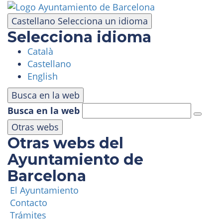
Pasar
al
Castellano
Selecciona un idioma
contenido
Selecciona idioma
principal
Català
VISITA
Castellano
English
PARQUE DE ATRACCIONES
Busca en la web
Busca en la web
ÁREA PANORÁMICA
Otras webs
Otras webs del
MASÍA TIBIDABO
Ayuntamiento de
Barcelona
FUNICULAR
El Ayuntamiento
Contacto
TIBICLUB
Trámites