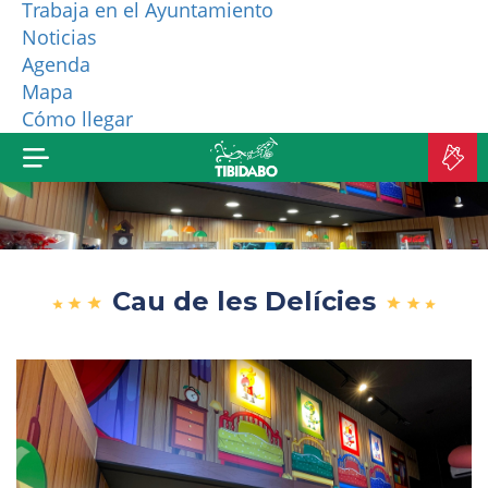
Trabaja en el Ayuntamiento
Noticias
¿QUIÉNES SOMOS?
Agenda
Mapa
MÁS PRODUCTOS
Cómo llegar
C
E
Cau de les Delícies