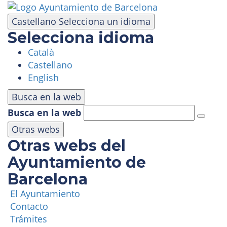
Pasar
al
Castellano
Selecciona un idioma
contenido
Selecciona idioma
principal
Català
VISITA
Castellano
English
PARQUE DE ATRACCIONES
Busca en la web
Busca en la web
ÁREA PANORÁMICA
Otras webs
Otras webs del
MASÍA TIBIDABO
Ayuntamiento de
Barcelona
FUNICULAR
El Ayuntamiento
Contacto
TIBICLUB
Trámites