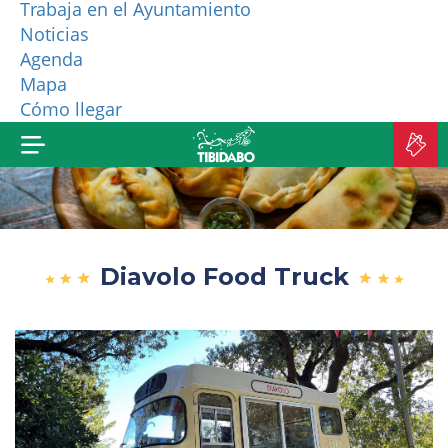
Trabaja en el Ayuntamiento
Noticias
¿QUIÉNES SOMOS?
Agenda
Mapa
MÁS PRODUCTOS
Cómo llegar
C
E
Diavolo Food Truck