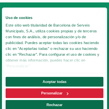
Uso de cookies
Este sitio web titularidad de Barcelona de Serveis
Municipals, S.A., utiliza cookies propias y de terceros
con fines de análisis, de personalización y/o de
HAZTE SOCIO
publicidad. Puedes aceptar todas las cookies haciendo
DEL TIBICLUB!
clic en “Aceptarlas todas” o rechazar su uso haciendo
clic en “Rechazar”. Para configurar el uso de cookies y
HACERME SOCIO
obtener más información, puedes hacer clic en
“Personalizar”.
Aceptar todas
SUSCRÍBETE A LA
NEWSLETTER
Personalizar
Rechazar
¡Serás la primera persona en conocer las