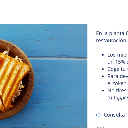
En la planta 
restauración 
Los mie
un 15% 
Coge tu 
Para dev
el token
No tires
tu
tuppe
👉
Consulta l