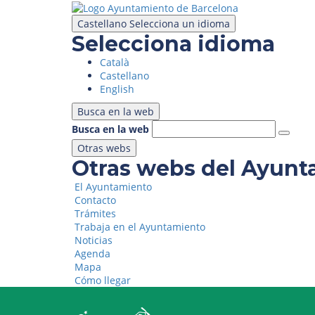
Pasar
al
Castellano
Selecciona un idioma
contenido
Selecciona idioma
principal
Català
Castellano
English
Busca en la web
Busca en la web
Otras webs
Otras webs del Ayunt
El Ayuntamiento
Contacto
Trámites
Trabaja en el Ayuntamiento
Noticias
Agenda
Mapa
Cómo llegar