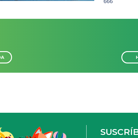
666
DA
SUSCRÍB