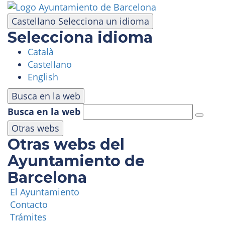
Pasar
al
Castellano
Selecciona un idioma
contenido
Selecciona idioma
principal
Català
VISITA
Castellano
English
PARQUE DE ATRACCIONES
Busca en la web
Busca en la web
ÁREA PANORÁMICA
Otras webs
Otras webs del
MASÍA TIBIDABO
Ayuntamiento de
Barcelona
FUNICULAR
El Ayuntamiento
Contacto
TIBICLUB
Trámites