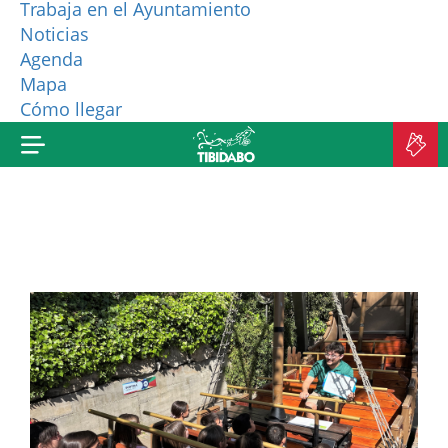
Trabaja en el Ayuntamiento
Noticias
¿QUIÉNES SOMOS?
Agenda
Mapa
MÁS PRODUCTOS
Cómo llegar
C
E