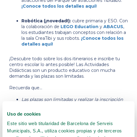
atracciones del Parque de atracciones Tibidabo.
¡Conoce todos los detalles aquí!
Robótica (¡novedad!):
cubre primaria y ESO. Con
la colaboración de
LEGO Education
y
ABACUS
,
los estudiantes trabajan conceptos con relación a
la sala CreaTibi y sus robots.
¡Conoce todos los
detalles aquí!
¡Descubre todo sobre los dos itinerarios e inscribe tu
centro escolar lo antes posible! Las Actividades
Didácticas son un producto educativo con mucha
demanda y las plazas son limitadas.
Recuerda que...
Las plazas son limitadas y realizar la inscripción
no implica obtener plaza para la actividad. Las
inscripciones se cerrarán cuando se cubran las
Uso de cookies
plazas ofertadas.
Las adjudicaciones de plazas se realizarán por
Este sitio web titularidad de Barcelona de Serveis
orden de inscripciones.
Municipals, S.A., utiliza cookies propias y de terceros
En caso de recibir plaza, nos pondremos en