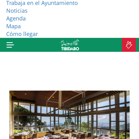
Trabaja en el Ayuntamiento
Noticias
¿QUIÉNES SOMOS?
Agenda
Mapa
MÁS PRODUCTOS
Cómo llegar
C
E