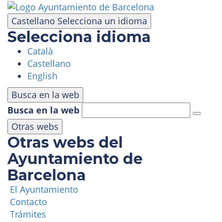
Pasar
al
Castellano
Selecciona un idioma
contenido
Selecciona idioma
principal
Català
VISITA
Castellano
English
PARQUE DE ATRACCIONES
Busca en la web
Busca en la web
ÁREA PANORÁMICA
Otras webs
Otras webs del
MASÍA TIBIDABO
Ayuntamiento de
Barcelona
FUNICULAR
El Ayuntamiento
Contacto
TIBICLUB
Trámites