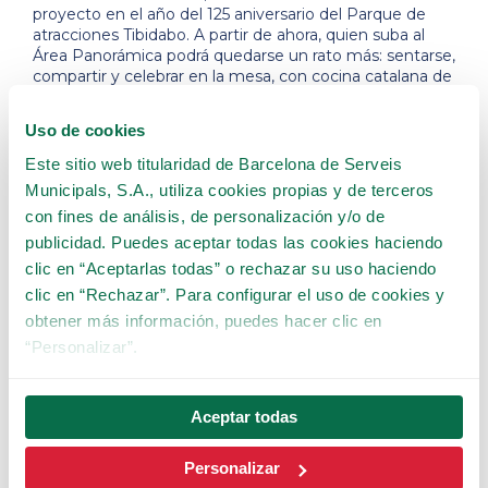
proyecto en el año del 125 aniversario del Parque de
atracciones Tibidabo. A partir de ahora, quien suba al
Área Panorámica podrá quedarse un rato más: sentarse,
compartir y celebrar en la mesa, con cocina catalana de
temporada pensada para pequeños y mayores, con
Barcelona a los pie. un destino de ocio que también se
Uso de cookies
vive a través de la gastronomía.”
Este sitio web titularidad de Barcelona de Serveis
Municipals, S.A., utiliza cookies propias y de terceros
con fines de análisis, de personalización y/o de
publicidad. Puedes aceptar todas las cookies haciendo
Interiorismo cálido,
clic en “Aceptarlas todas” o rechazar su uso haciendo
materiales naturales, luz baja
clic en “Rechazar”. Para configurar el uso de cookies y
y terraza abierta con las vistas
obtener más información, puedes hacer clic en
más impresionantes.
“Personalizar”.
Aceptar todas
Personalizar