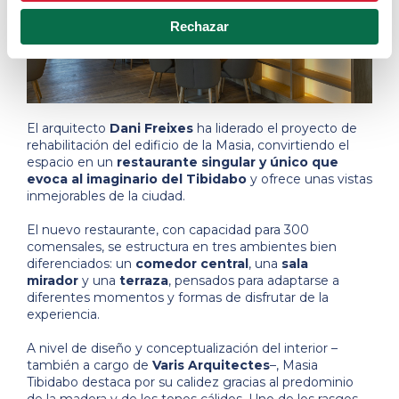
Rechazar
El arquitecto
Dani Freixes
ha liderado el proyecto de
rehabilitación del edificio de la Masia, convirtiendo el
espacio en un
restaurante singular y único que
evoca al imaginario del Tibidabo
y ofrece unas vistas
inmejorables de la ciudad.
El nuevo restaurante, con capacidad para 300
comensales, se estructura en tres ambientes bien
diferenciados: un
comedor central
, una
sala
mirador
y una
terraza
, pensados ​​para adaptarse a
diferentes momentos y formas de disfrutar de la
experiencia.
A nivel de diseño y conceptualización del interior –
también a cargo de
Varis Arquitectes
–, Masia
Tibidabo destaca por su calidez gracias al predominio
de la madera y de los tonos cálidos. Uno de los rasgos