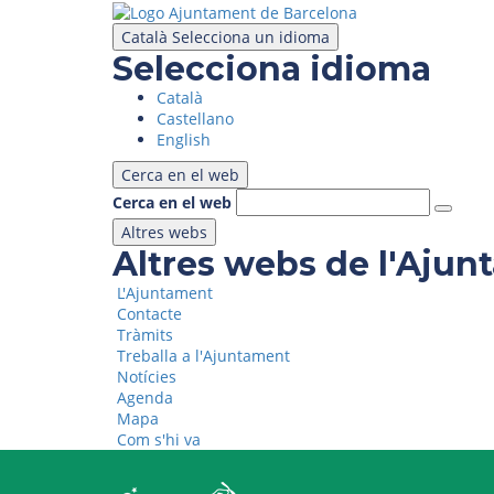
Vés
al
Català
Selecciona un idioma
contingut
Selecciona idioma
Català
Castellano
English
Cerca en el web
Cerca en el web
Altres webs
Altres webs de l'Aju
L'Ajuntament
Contacte
Tràmits
Treballa a l'Ajuntament
Notícies
Agenda
Mapa
Com s'hi va