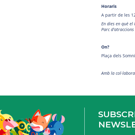
Horaris
A partir de les 1
En dies en què el 
Parc d'atraccion
On?
Plaça dels Somnis
Amb la col·labor
SUBSCRI
NEWSL