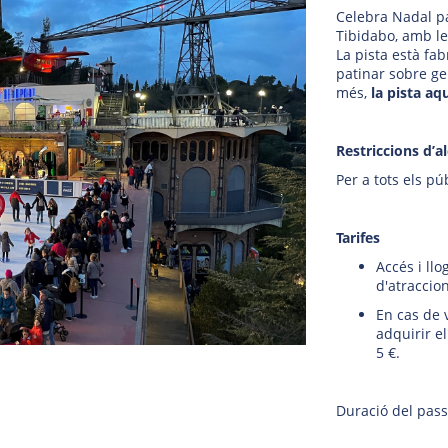
Celebra Nadal pa
Tibidabo, amb le
La pista està fa
patinar sobre ge
més,
la pista aq
Restriccions d’a
Per a tots els pú
Tarifes
Accés i llo
d'atraccion
En cas de 
adquirir el
5 €.
Duració del pass