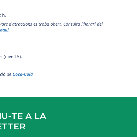
2 h.
Parc d'atraccions es troba obert. Consulta l'horari del
s
aquí
.
 (nivell 5).
ació de
Coca-Cola
.
U-TE A LA
ETTER