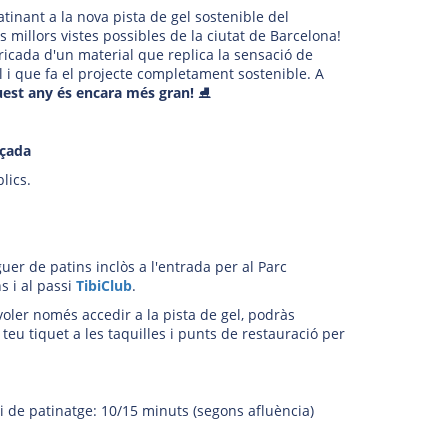
tinant a la nova pista de gel sostenible del
s millors vistes possibles de la ciutat de Barcelona!
bricada d'un material que replica la sensació de
l i que fa el projecte completament sostenible. A
uest any és encara més gran!
⛸️
lçada
blics.
guer de patins inclòs a l'entrada per al Parc
s i al passi
TibiClub
.
voler només accedir a la pista de gel, podràs
 teu tiquet a les taquilles i punts de restauració per
i de patinatge: 10/15 minuts (segons afluència)