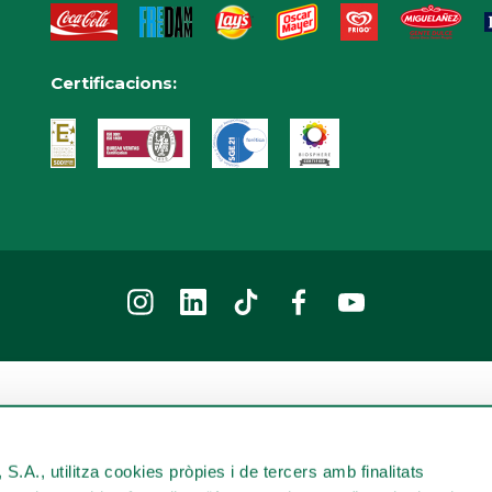
Certificacions:
2026 © Parc d'atraccions Tibidabo
S.A., utilitza cookies pròpies i de tercers amb finalitats