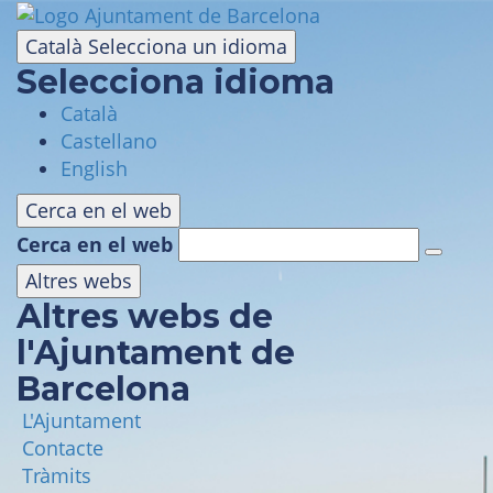
Vés
al
Català
Selecciona un idioma
contingut
Selecciona idioma
Català
VISITA
Castellano
English
PARC D'ATRACCIONS
Cerca en el web
Cerca en el web
ÀREA PANORÀMICA
Altres webs
Altres webs de
MASIA TIBIDABO
l'Ajuntament de
Barcelona
FUNICULAR
L'Ajuntament
Contacte
TIBICLUB
Tràmits