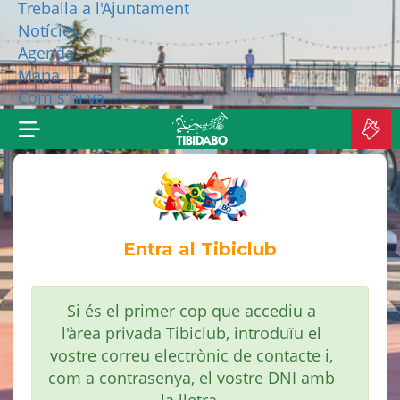
Treballa a l'Ajuntament
Notícies
QUI SOM?
Agenda
Mapa
MÉS PRODUCTES
Com s'hi va
C
A
Entra al Tibiclub
Si és el primer cop que accediu a
l'àrea privada Tibiclub, introduïu el
vostre correu electrònic de contacte i,
com a contrasenya, el vostre DNI amb
la lletra.