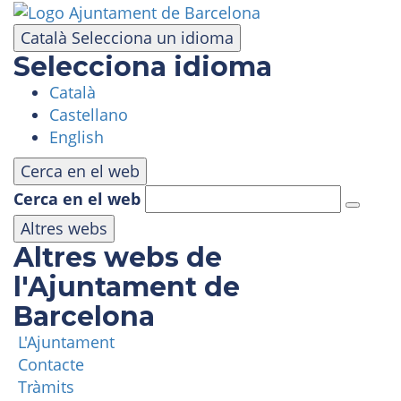
Vés
al
Català
Selecciona un idioma
contingut
Selecciona idioma
Català
VISITA
Castellano
English
PARC D'ATRACCIONS
Cerca en el web
Cerca en el web
ÀREA PANORÀMICA
Altres webs
Altres webs de
MASIA TIBIDABO
l'Ajuntament de
Barcelona
FUNICULAR
L'Ajuntament
Contacte
TIBICLUB
Tràmits