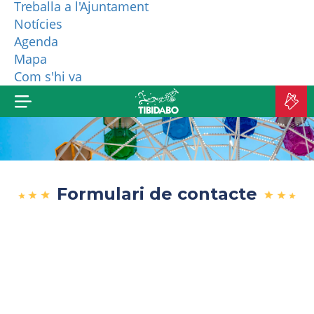
Treballa a l'Ajuntament
Notícies
QUI SOM?
Agenda
Mapa
MÉS PRODUCTES
Com s'hi va
C
A
Formulari de contacte