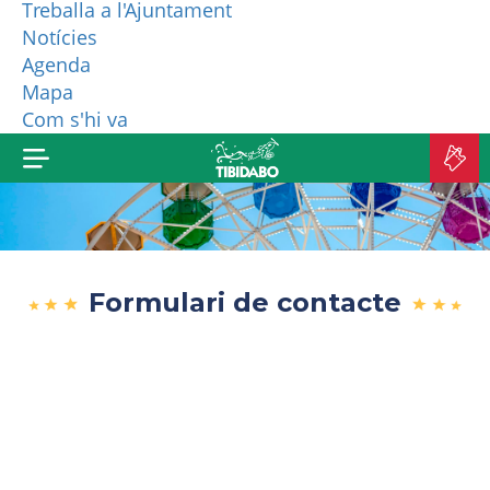
Treballa a l'Ajuntament
Notícies
QUI SOM?
Agenda
Mapa
MÉS PRODUCTES
Com s'hi va
C
A
Formulari de contacte