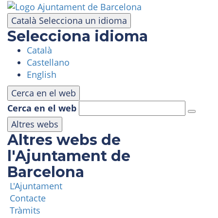
Vés
al
Català
Selecciona un idioma
contingut
Selecciona idioma
Català
VISITA
Castellano
English
PARC D'ATRACCIONS
Cerca en el web
Cerca en el web
ÀREA PANORÀMICA
Altres webs
Altres webs de
MASIA TIBIDABO
l'Ajuntament de
Barcelona
FUNICULAR
L'Ajuntament
Contacte
TIBICLUB
Tràmits