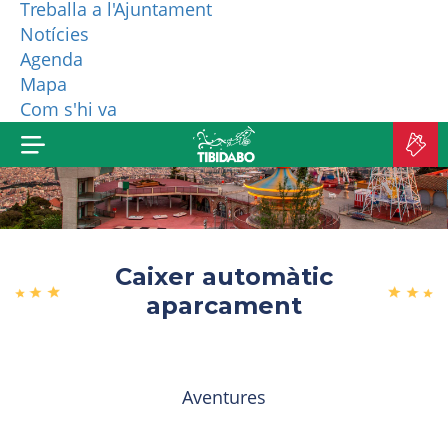
Treballa a l'Ajuntament
Notícies
QUI SOM?
Agenda
Mapa
MÉS PRODUCTES
Com s'hi va
C
A
Caixer automàtic
aparcament
Aventures