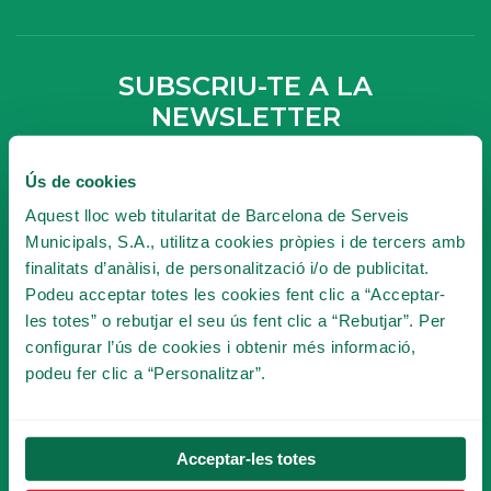
SUBSCRIU-TE A LA
NEWSLETTER
Ús de cookies
Seràs la primera persona en conèixer les
novetats del Tibidabo!
Aquest lloc web titularitat de Barcelona de Serveis
Municipals, S.A., utilitza cookies pròpies i de tercers amb
finalitats d’anàlisi, de personalització i/o de publicitat.
Podeu acceptar totes les cookies fent clic a “Acceptar-
les totes” o rebutjar el seu ús fent clic a “Rebutjar”. Per
configurar l’ús de cookies i obtenir més informació,
podeu fer clic a “Personalitzar”.
Acceptar-les totes