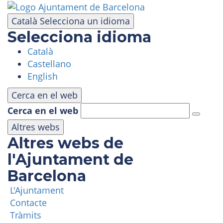
Vés
al
Català
Selecciona un idioma
contingut
Selecciona idioma
Català
VISITA
Castellano
English
PARC D'ATRACCIONS
Cerca en el web
Cerca en el web
ÀREA PANORÀMICA
Altres webs
Altres webs de
MASIA TIBIDABO
l'Ajuntament de
Barcelona
FUNICULAR
L'Ajuntament
Contacte
TIBICLUB
Tràmits