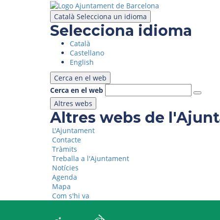
Vés
al
Català
Selecciona un idioma
contingut
Selecciona idioma
Català
Castellano
English
Cerca en el web
Cerca en el web
Altres webs
Altres webs de l'Aju
L'Ajuntament
Contacte
Tràmits
Treballa a l'Ajuntament
Notícies
Agenda
Mapa
Com s'hi va