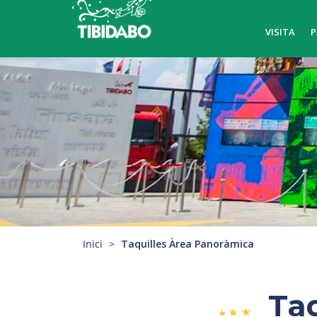
VISITA
P
Inici
Taquilles Àrea Panoràmica
Ta