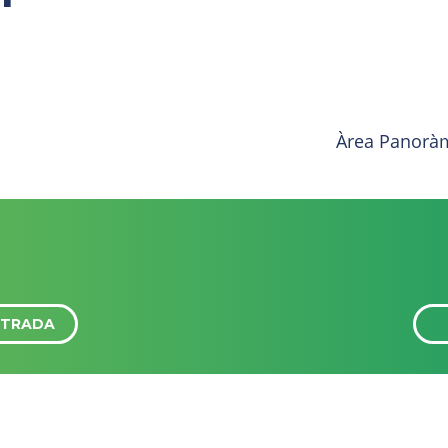
Àrea Panorà
NTRADA