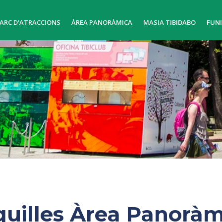
ARC D'ATRACCIONS
ÀREA PANORÀMICA
MASIA TIBIDABO
FUN
quilles Àrea Panoràm