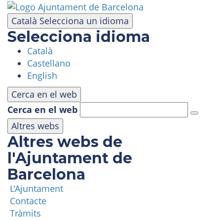
Vés
al
Català
Selecciona un idioma
contingut
Selecciona idioma
Català
VISITA
Castellano
English
PARC D'ATRACCIONS
Cerca en el web
Cerca en el web
ÀREA PANORÀMICA
Altres webs
Altres webs de
MASIA TIBIDABO
l'Ajuntament de
Barcelona
FUNICULAR
L'Ajuntament
Contacte
TIBICLUB
Tràmits