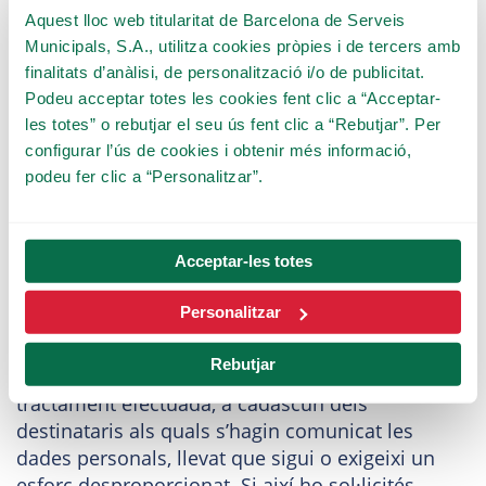
dades, cas en el qual únicament les conservarem
Aquest lloc web titularitat de Barcelona de Serveis
per a l’exercici o la defensa de reclamacions.
Municipals, S.A., utilitza cookies pròpies i de tercers amb
En determinades circumstàncies i per motius
finalitats d’anàlisi, de personalització i/o de publicitat.
relacionats amb la seva situació particular, els
Podeu acceptar totes les cookies fent clic a “Acceptar-
interessats podran oposar-se al tractament de
les totes” o rebutjar el seu ús fent clic a “Rebutjar”. Per
les seves dades. En aquest cas, les entitats del
configurar l’ús de cookies i obtenir més informació,
Grup BSM davant les quals s’exerceixi aquest dret
podeu fer clic a “Personalitzar”.
deixaran de tractar les dades, llevat de motius
legítims imperiosos o l’exercici o la defensa de
possibles reclamacions.
Acceptar-les totes
En qualsevol dels casos anteriors, l’entitat
Personalitzar
corresponent del Grup BSM comunicarà
qualsevol rectificació o supressió de dades
Rebutjar
personals, així com qualsevol limitació de
tractament efectuada, a cadascun dels
destinataris als quals s’hagin comunicat les
dades personals, llevat que sigui o exigeixi un
esforç desproporcionat. Si així ho sol·licités