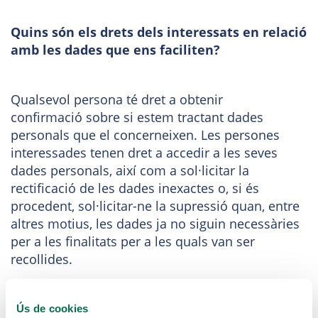
Quins són els drets dels interessats en relació
amb les dades que ens faciliten?
Qualsevol persona té dret a obtenir
confirmació sobre si estem tractant dades
personals que el concerneixen. Les persones
interessades tenen dret a accedir a les seves
dades personals, així com a sol·licitar la
rectificació de les dades inexactes o, si és
procedent, sol·licitar-ne la supressió quan, entre
altres motius, les dades ja no siguin necessàries
per a les finalitats per a les quals van ser
recollides.
En determinats supòsits l’Interessat tindrà dret a
sol·licitar la limitació del tractament de les seves
Ús de cookies