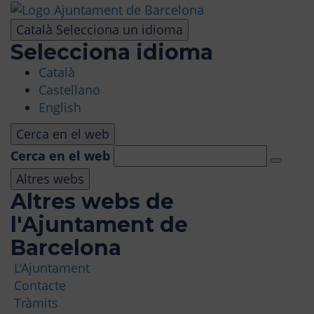
Vés
al
Català
Selecciona un idioma
contingut
Selecciona idioma
Català
VISITA
Castellano
English
PARC D'ATRACCIONS
Cerca en el web
Cerca en el web
ÀREA PANORÀMICA
Altres webs
Altres webs de
MASIA TIBIDABO
l'Ajuntament de
Barcelona
FUNICULAR
L'Ajuntament
Contacte
TIBICLUB
Tràmits