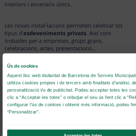
interiors i escenaris únics.
Les noves instal·lacions permeten celebrar tot
tipus d'
esdeveniments privats
. Així com
trobades per a empreses, grups grans,
celebracions, actes, presentacions...
Ús de cookies
TANCA
Aquest lloc web titularitat de Barcelona de Serveis Municipal
La visió de Rafa Zafra
utilitza cookies pròpies i de tercers amb finalitats d’anàlisi, d
personalització i/o de publicitat. Podeu acceptar totes les co
El prestigiós xef, Rafa Zafra, aterra al
clic a “Acceptar-les totes” o rebutjar el seu ús fent clic a “Re
Tibidabo amb una proposta gastronòmica
configurar l’ús de cookies i obtenir més informació, podeu fer
que amplia l’experiència del Cim més enllà
“Personalitzar”.
de les atraccions.
Al capdavant de Masia Tibidabo hi ha el xef Rafa
Acceptar-les totes