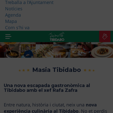
Treballa a l'Ajuntament
Notícies
QUI SOM?
Agenda
Mapa
MÉS PRODUCTES
Com s'hi va
C
A
Masia Tibidabo
Una nova escapada gastronòmica al
Tibidabo amb el xef Rafa Zafra
Entre natura, història i ciutat, neix una
nova
experiència culinària al Tibidabo
. No et perdis