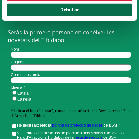
SUBSCRIU-TE A LA
Rebutjar
NEWSLETTER
Seràs la primera persona en conèixer les
novetats del Tibidabo!