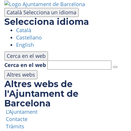
Vés
al
Català
Selecciona un idioma
contingut
Selecciona idioma
Català
VISITA
Castellano
English
PARC D'ATRACCIONS
Cerca en el web
Cerca en el web
ÀREA PANORÀMICA
Altres webs
Altres webs de
MASIA TIBIDABO
l'Ajuntament de
Barcelona
FUNICULAR
L'Ajuntament
Contacte
TIBICLUB
Tràmits