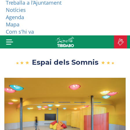
Treballa a l'Ajuntament
Notícies
QUI SOM?
Agenda
Mapa
MÉS PRODUCTES
Com s'hi va
C
A
Espai dels Somnis