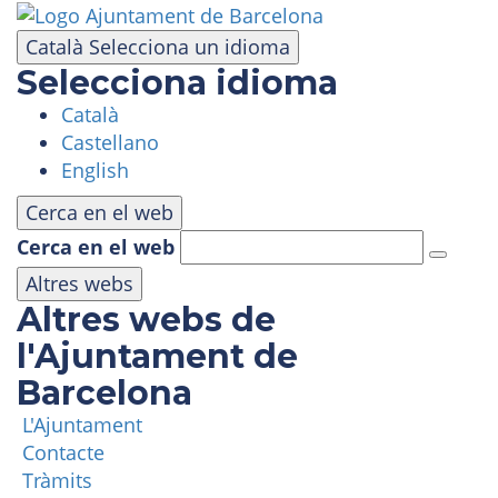
Vés
al
Català
Selecciona un idioma
contingut
Selecciona idioma
Català
VISITA
Castellano
English
PARC D'ATRACCIONS
Cerca en el web
Cerca en el web
ÀREA PANORÀMICA
Altres webs
Altres webs de
MASIA TIBIDABO
l'Ajuntament de
Barcelona
FUNICULAR
L'Ajuntament
Contacte
TIBICLUB
Tràmits