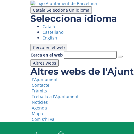
Vés
al
Català
Selecciona un idioma
contingut
Selecciona idioma
Català
Castellano
English
Cerca en el web
Cerca en el web
Altres webs
Altres webs de l'Aju
L'Ajuntament
Contacte
Tràmits
Treballa a l'Ajuntament
Notícies
Agenda
Mapa
Com s'hi va