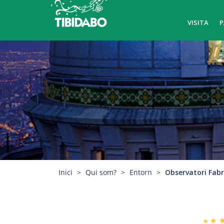
VISITA
P
Inici
Qui som?
Entorn
Observatori Fab