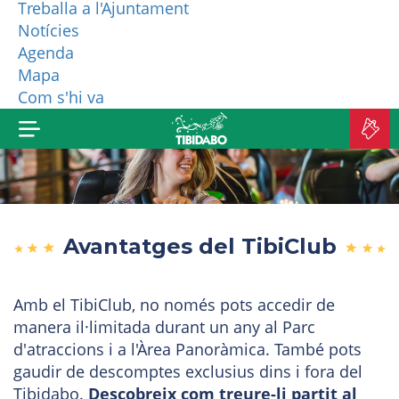
Treballa a l'Ajuntament
Notícies
QUI SOM?
Agenda
Mapa
MÉS PRODUCTES
Com s'hi va
C
A
Avantatges del TibiClub
Amb el TibiClub, no només pots accedir de
manera il·limitada durant un any al Parc
d'atraccions i a l'Àrea Panoràmica. També pots
gaudir de descomptes exclusius dins i fora del
Tibidabo.
Descobreix com treure-li partit al