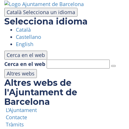
Vés
al
Català
Selecciona un idioma
contingut
Selecciona idioma
Català
VISITA
Castellano
English
PARC D'ATRACCIONS
Cerca en el web
Cerca en el web
ÀREA PANORÀMICA
Altres webs
Altres webs de
MASIA TIBIDABO
l'Ajuntament de
Barcelona
FUNICULAR
L'Ajuntament
Contacte
TIBICLUB
Tràmits