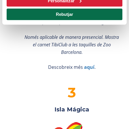
Personalitzar
Per ser membre del TibiClub, pots gaudir
d'un
35% de descompte
a Zoo Barcelona. El
Rebutjar
descompte és aplicable a l'entrada general.
Només aplicable de manera presencial. Mostra
el carnet TibiClub a les taquilles de Zoo
Barcelona.
Descobreix més
aquí
.
Isla Mágica