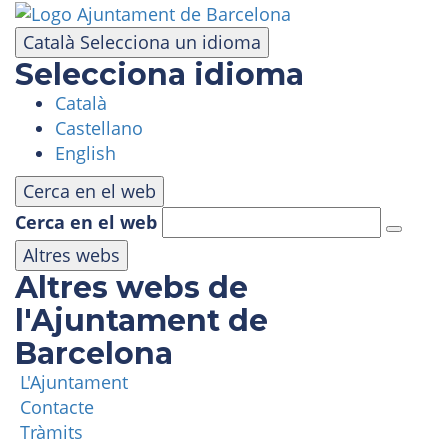
Vés
al
Català
Selecciona un idioma
contingut
Selecciona idioma
Català
VISITA
Castellano
English
PARC D'ATRACCIONS
Cerca en el web
Cerca en el web
ÀREA PANORÀMICA
Altres webs
Altres webs de
MASIA TIBIDABO
l'Ajuntament de
Barcelona
FUNICULAR
L'Ajuntament
Contacte
TIBICLUB
Tràmits