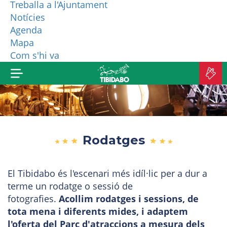
Treballa a l'Ajuntament
Notícies
QUI SOM?
Agenda
Mapa
MÉS PRODUCTES
Com s'hi va
C
A
Rodatges
El Tibidabo és l'escenari més idíl·lic per a dur a
terme un rodatge o sessió de
fotografies.
Acollim rodatges i sessions, de
tota mena i diferents mides, i adaptem
l'oferta del Parc d'atraccions a mesura dels