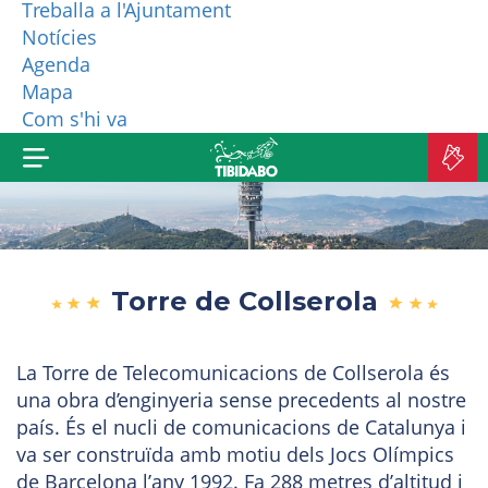
Treballa a l'Ajuntament
Notícies
QUI SOM?
Agenda
Mapa
MÉS PRODUCTES
Com s'hi va
C
A
Torre de Collserola
La Torre de Telecomunicacions de Collserola és
una obra d’enginyeria sense precedents al nostre
país. És el nucli de comunicacions de Catalunya i
va ser construïda amb motiu dels Jocs Olímpics
de Barcelona l’any 1992. Fa 288 metres d’altitud i