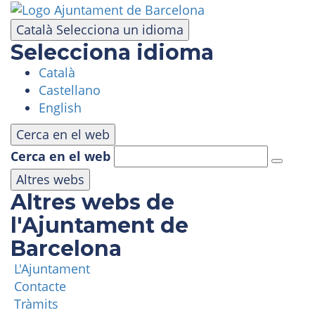
Vés
al
Català
Selecciona un idioma
contingut
Selecciona idioma
Català
VISITA
Castellano
English
PARC D'ATRACCIONS
Cerca en el web
Cerca en el web
ÀREA PANORÀMICA
Altres webs
Altres webs de
MASIA TIBIDABO
l'Ajuntament de
Barcelona
FUNICULAR
L'Ajuntament
Contacte
TIBICLUB
Tràmits