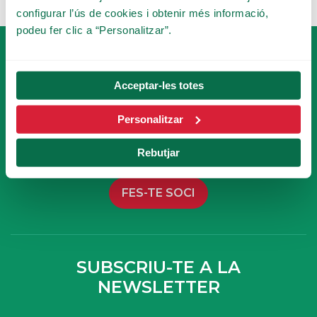
configurar l’ús de cookies i obtenir més informació,
podeu fer clic a “Personalitzar”.
Acceptar-les totes
Personalitzar
FES-TE SOCI
Rebutjar
DEL TIBICLUB!
FES-TE SOCI
SUBSCRIU-TE A LA
NEWSLETTER