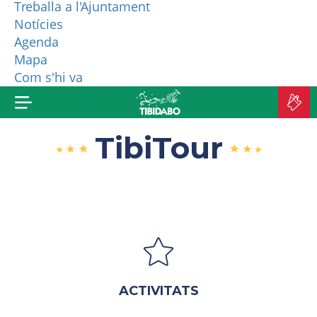
Treballa a l'Ajuntament
Notícies
QUI SOM?
Agenda
Mapa
MÉS PRODUCTES
Com s'hi va
C
A
TibiTour
ACTIVITATS