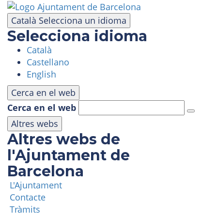
Vés
al
Català
Selecciona un idioma
contingut
Selecciona idioma
Català
VISITA
Castellano
English
PARC D'ATRACCIONS
Cerca en el web
Cerca en el web
ÀREA PANORÀMICA
Altres webs
Altres webs de
MASIA TIBIDABO
l'Ajuntament de
Barcelona
FUNICULAR
L'Ajuntament
Contacte
TIBICLUB
Tràmits