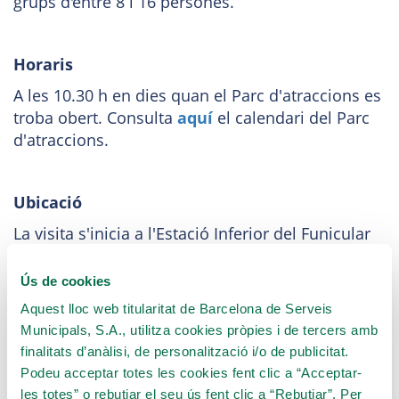
grups d'entre 8 i 16 persones.
Horaris
A les 10.30 h en dies quan el Parc d'atraccions es
troba obert. Consulta
aquí
el calendari del Parc
d'atraccions.
Ubicació
La visita s'inicia a l'Estació Inferior del Funicular
(Plaça Doctor Andreu).
Ús de cookies
Aquest lloc web titularitat de Barcelona de Serveis
Venda exclusiva online. De moment, les visites es
Municipals, S.A., utilitza cookies pròpies i de tercers amb
realitzen en català o en castellà. És imprescindible
finalitats d’anàlisi, de personalització i/o de publicitat.
fer reserva prèvia.
Podeu acceptar totes les cookies fent clic a “Acceptar-
les totes” o rebutjar el seu ús fent clic a “Rebutjar”. Per