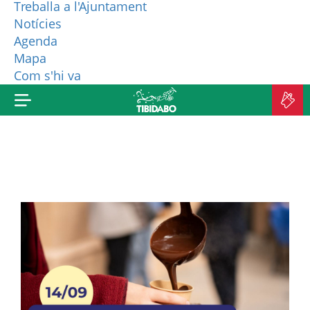
Treballa a l'Ajuntament
Notícies
QUI SOM?
Agenda
Mapa
MÉS PRODUCTES
Com s'hi va
C
A