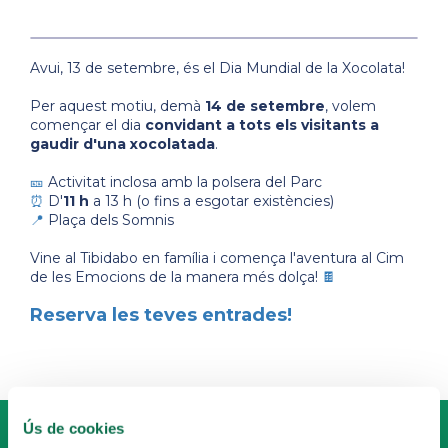
Avui, 13 de setembre, és el Dia Mundial de la Xocolata!
Per aquest motiu, demà
14 de setembre
, volem
començar el dia
convidant a tots els visitants a
gaudir d'una xocolatada
.
🎫
Activitat inclosa amb la polsera del Parc
⏰
D'
11 h
a 13 h (o fins a esgotar existències)
📍
Plaça dels Somnis
Vine al Tibidabo en família i comença l'aventura al Cim
de les Emocions de la manera més dolça!
🍫
Reserva les teves entrades!
Ús de cookies