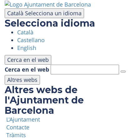
Vés
al
Català
Selecciona un idioma
contingut
Selecciona idioma
Català
VISITA
Castellano
English
PARC D'ATRACCIONS
Cerca en el web
Cerca en el web
ÀREA PANORÀMICA
Altres webs
Altres webs de
MASIA TIBIDABO
l'Ajuntament de
Barcelona
FUNICULAR
L'Ajuntament
Contacte
TIBICLUB
Tràmits