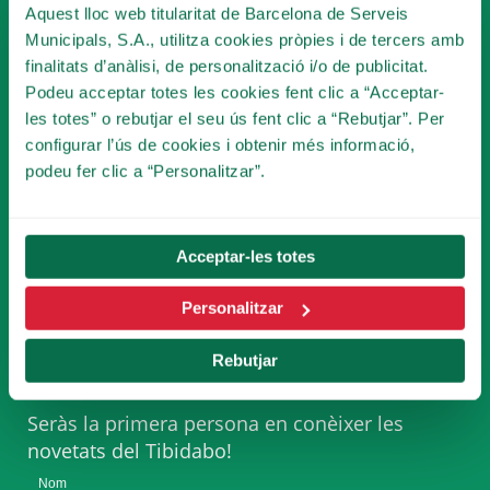
Aquest lloc web titularitat de Barcelona de Serveis
Municipals, S.A., utilitza cookies pròpies i de tercers amb
finalitats d’anàlisi, de personalització i/o de publicitat.
Podeu acceptar totes les cookies fent clic a “Acceptar-
FES-TE SOCI
les totes” o rebutjar el seu ús fent clic a “Rebutjar”. Per
DEL TIBICLUB!
configurar l’ús de cookies i obtenir més informació,
podeu fer clic a “Personalitzar”.
FES-TE SOCI
Acceptar-les totes
Personalitzar
SUBSCRIU-TE A LA
NEWSLETTER
Rebutjar
Seràs la primera persona en conèixer les
novetats del Tibidabo!