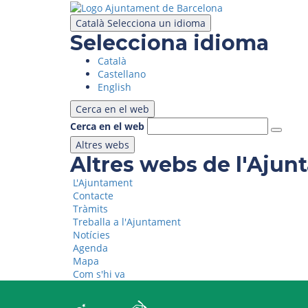
Vés
al
Català
Selecciona un idioma
contingut
Selecciona idioma
Català
Castellano
English
Cerca en el web
Cerca en el web
Altres webs
Altres webs de l'Aju
L'Ajuntament
Contacte
Tràmits
Treballa a l'Ajuntament
Notícies
Agenda
Mapa
Com s'hi va