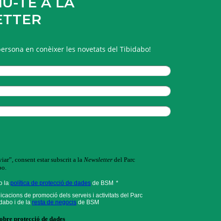
U-TE A LA
ETTER
persona en conèixer les novetats del Tibidabo!