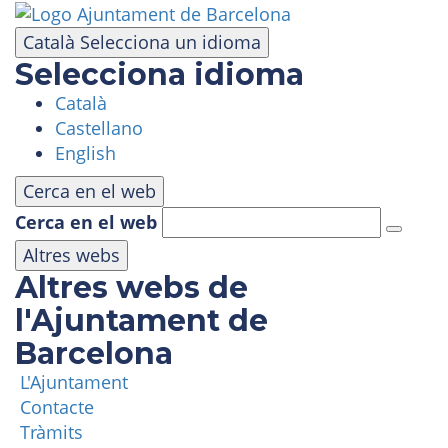
Vés
al
Català
Selecciona un idioma
contingut
Selecciona idioma
Català
VISITA
Castellano
English
PARC D'ATRACCIONS
Cerca en el web
Cerca en el web
ÀREA PANORÀMICA
Altres webs
Altres webs de
MASIA TIBIDABO
l'Ajuntament de
Barcelona
FUNICULAR
L'Ajuntament
Contacte
TIBICLUB
Tràmits