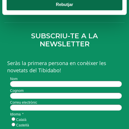
Rebutjar
FES-TE SOCI
SUBSCRIU-TE A LA
NEWSLETTER
Seràs la primera persona en conèixer les
novetats del Tibidabo!