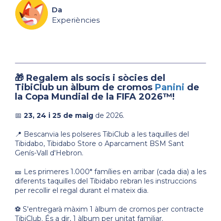
Da
Experiències
🎁 Regalem als socis i sòcies del
TibiClub un àlbum de cromos
Panini
de
la Copa Mundial de la FIFA 2026™!
📅
23, 24 i 25 de maig
de 2026.
📍 Bescanvia les polseres TibiClub a les taquilles del
Tibidabo, Tibidabo Store o Aparcament BSM Sant
Genís-Vall d'Hebron.
🎫 Les primeres 1.000* famílies en arribar (cada dia) a les
diferents taquilles del Tibidabo rebran les instruccions
per recollir el regal durant el mateix dia.
⚽ S'entregarà màxim 1 àlbum de cromos per contracte
TibiClub. És a dir, 1 àlbum per unitat familiar.