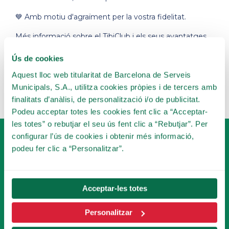
💙 Amb motiu d'agraïment per la vostra fidelitat.
Més informació sobre el TibiClub i els seus avantatges
aquí
.
Ús de cookies
*Les unitats a entregar poden variar segons l'estoc del
Aquest lloc web titularitat de Barcelona de Serveis
dia. S'entregaran fins a exhaurir existències.
Municipals, S.A., utilitza cookies pròpies i de tercers amb
finalitats d’anàlisi, de personalització i/o de publicitat.
Podeu acceptar totes les cookies fent clic a “Acceptar-
les totes” o rebutjar el seu ús fent clic a “Rebutjar”. Per
configurar l’ús de cookies i obtenir més informació,
podeu fer clic a “Personalitzar”.
Acceptar-les totes
FES-TE SOCI
DEL TIBICLUB!
Personalitzar