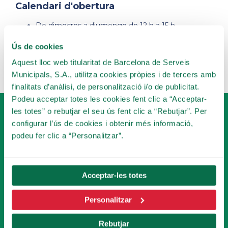
Calendari d'obertura
De dimecres a diumenge de 12 h a 15 h.
Ús de cookies
Reserva la teva visita aquí!
Aquest lloc web titularitat de Barcelona de Serveis
Municipals, S.A., utilitza cookies pròpies i de tercers amb
finalitats d’anàlisi, de personalització i/o de publicitat.
Podeu acceptar totes les cookies fent clic a “Acceptar-
les totes” o rebutjar el seu ús fent clic a “Rebutjar”. Per
configurar l’ús de cookies i obtenir més informació,
podeu fer clic a “Personalitzar”.
FES-TE SOCI
Acceptar-les totes
DEL TIBICLUB!
Personalitzar
FES-TE SOCI
Rebutjar