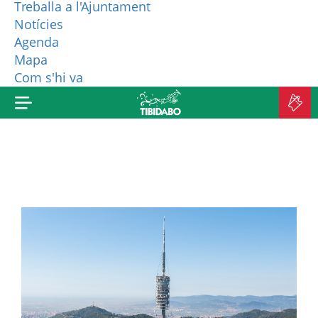
Treballa a l'Ajuntament
Notícies
QUI SOM?
Agenda
Mapa
MÉS PRODUCTES
Com s'hi va
C
A