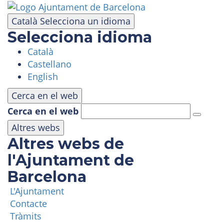
Vés
al
Català
Selecciona un idioma
contingut
Selecciona idioma
Català
VISITA
Castellano
English
PARC D'ATRACCIONS
Cerca en el web
Cerca en el web
ÀREA PANORÀMICA
Altres webs
Altres webs de
MASIA TIBIDABO
l'Ajuntament de
Barcelona
FUNICULAR
L'Ajuntament
Contacte
TIBICLUB
Tràmits